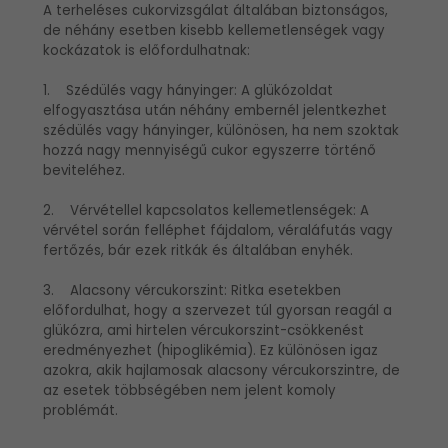
A terheléses cukorvizsgálat általában biztonságos,
de néhány esetben kisebb kellemetlenségek vagy
kockázatok is előfordulhatnak:
1. Szédülés vagy hányinger: A glükózoldat
elfogyasztása után néhány embernél jelentkezhet
szédülés vagy hányinger, különösen, ha nem szoktak
hozzá nagy mennyiségű cukor egyszerre történő
beviteléhez.
2. Vérvétellel kapcsolatos kellemetlenségek: A
vérvétel során felléphet fájdalom, véraláfutás vagy
fertőzés, bár ezek ritkák és általában enyhék.
3. Alacsony vércukorszint: Ritka esetekben
előfordulhat, hogy a szervezet túl gyorsan reagál a
glükózra, ami hirtelen vércukorszint-csökkenést
eredményezhet (hipoglikémia). Ez különösen igaz
azokra, akik hajlamosak alacsony vércukorszintre, de
az esetek többségében nem jelent komoly
problémát.