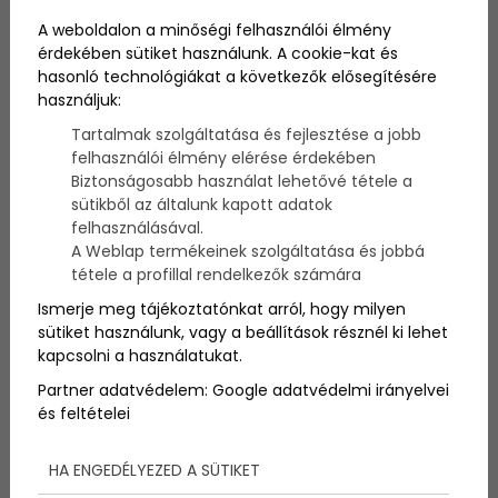
A terheléses cukorvizsgálat, vagy glükóztolerancia-
A weboldalon a minőségi felhasználói élmény
teszt, kulcsfontosságú diagnosztikai eszköz a
érdekében sütiket használunk. A cookie-kat és
cukorbetegség és prediabétesz felismerésében,
hasonló technológiákat a következők elősegítésére
korai felismerést és megfelelő kezelést biztosítva.
használjuk:
Tartalmak szolgáltatása és fejlesztése a jobb
felhasználói élmény elérése érdekében
Biztonságosabb használat lehetővé tétele a
sütikből az általunk kapott adatok
felhasználásával.
A Weblap termékeinek szolgáltatása és jobbá
tétele a profillal rendelkezők számára
Ismerje meg tájékoztatónkat arról, hogy milyen
sütiket használunk, vagy a beállítások résznél ki lehet
kapcsolni a használatukat.
Partner adatvédelem:
Google adatvédelmi irányelvei
és feltételei
Terheléses cukorvizsgálat
HA ENGEDÉLYEZED A SÜTIKET