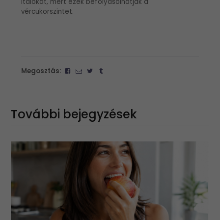
italokat, mert ezek befolyásolhatják a
vércukorszintet.
Megosztás:
További bejegyzések