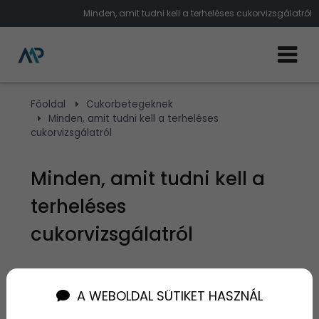
Minden, amit tudni kell a terheléses cukorvizsgálatról
Főoldal
Cukorbetegeknek
Minden, amit tudni kell a terheléses
cukorvizsgálatról
Minden, amit tudni kell a
terheléses
cukorvizsgálatról
Szerző:
admin
2024. szeptember 2.
A WEBOLDAL SÜTIKET HASZNÁL