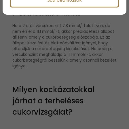
Süti beállítások
o Éhgyomri vércukorszint: ≥7,0 mmol/l
o 2 órás vércukorszint: ≥11,1 mmol/l
Ha a 2 órás vércukorszint 7,8 mmol/l fölött van, de
nem éri el a 11,1 mmol/l-t, akkor prediabétesz állapot
áll fenn, amely a cukorbetegség előszobája. Ez az
állapot kezelést és életmódváltást igényel, hogy
elkerüljük a cukorbetegség kialakulását. Ha pedig a
vércukorszint meghaladja a 11,1 mmol/l-t, akkor
cukorbetegségről beszélünk, amely azonnali kezelést
igényel.
Milyen kockázatokkal
járhat a terheléses
cukorvizsgálat?