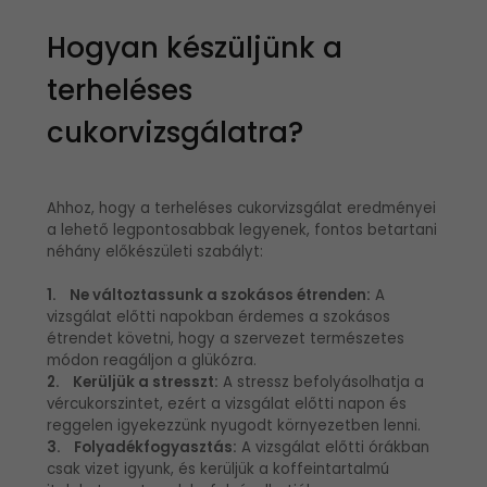
Hogyan készüljünk a
terheléses
cukorvizsgálatra?
Ahhoz, hogy a terheléses cukorvizsgálat eredményei
a lehető legpontosabbak legyenek, fontos betartani
néhány előkészületi szabályt:
1. Ne változtassunk a szokásos étrenden:
A
vizsgálat előtti napokban érdemes a szokásos
étrendet követni, hogy a szervezet természetes
módon reagáljon a glükózra.
2. Kerüljük a stresszt:
A stressz befolyásolhatja a
vércukorszintet, ezért a vizsgálat előtti napon és
reggelen igyekezzünk nyugodt környezetben lenni.
3. Folyadékfogyasztás:
A vizsgálat előtti órákban
csak vizet igyunk, és kerüljük a koffeintartalmú