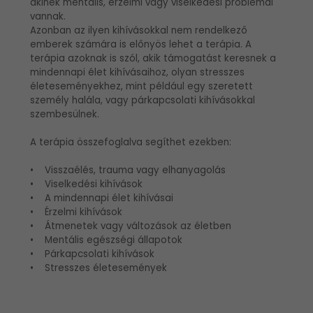
akinek mentális, érzelmi vagy viselkedési problémái
vannak.
Azonban az ilyen kihívásokkal nem rendelkező
emberek számára is előnyös lehet a terápia. A
terápia azoknak is szól, akik támogatást keresnek a
mindennapi élet kihívásaihoz, olyan stresszes
életeseményekhez, mint például egy szeretett
személy halála, vagy párkapcsolati kihívásokkal
szembesülnek.
A terápia összefoglalva segíthet ezekben:
• Visszaélés, trauma vagy elhanyagolás
• Viselkedési kihívások
• A mindennapi élet kihívásai
• Érzelmi kihívások
• Átmenetek vagy változások az életben
• Mentális egészségi állapotok
• Párkapcsolati kihívások
• Stresszes életesemények