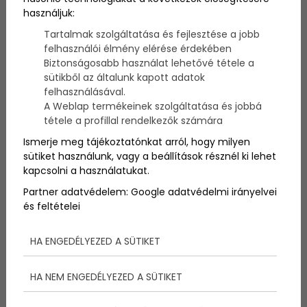
A terápia egy általános kifejezés a fizikai vagy
használjuk:
mentális egészségügyi kihívások kezelésére. Amikor
Tartalmak szolgáltatása és fejlesztése a jobb
a mentális egészségről van szó, a terápia egy olyan
felhasználói élmény elérése érdekében
módszer, amelyet a mentális egészségügyi
szakemberek az érzelmekkel, gondolkodással és
Biztonságosabb használat lehetővé tétele a
viselkedési mintákkal kapcsolatos aggodalmak
sütikből az általunk kapott adatok
értékelésére, diagnosztizálására és kezelésére
felhasználásával.
használnak. Ez magában foglalja a terapeutával
A Weblap termékeinek szolgáltatása és jobbá
vagy más mentális egészségügyi szakemberrel,
tétele a profillal rendelkezők számára
például pszichológussal folytatott beszélgetést, és
Ismerje meg tájékoztatónkat arról, hogy milyen
magában foglalhatja a speciális készségek vagy
sütiket használunk, vagy a beállítások résznél ki lehet
megküzdési stratégiák elsajátítását.
kapcsolni a használatukat.
Partner adatvédelem:
Google adatvédelmi irányelvei
és feltételei
HA ENGEDÉLYEZED A SÜTIKET
HA NEM ENGEDÉLYEZED A SÜTIKET