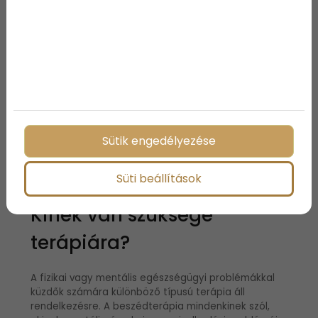
Ez azonban nem jelenti azt, hogy a terápia előnyei
csak a résztvevőkre korlátozódnak. Például egy
személy egyéni terápiára járhat, így a társa is
részesülhet a jobb kommunikációból és kapcsolati
interakciókból. Ezen túlmenően, ha valaki terápiára
jár, előfordulhat, hogy munkatársai részesülnek
előnyben, hiszen a terápiára járó kollegájuk jobban
fogja tudni kezelni a stresszt és a kisugárzása is
kellemesebb lesz.
Sütik engedélyezése
Süti beállítások
Kinek van szüksége
terápiára?
A fizikai vagy mentális egészségügyi problémákkal
küzdők számára különböző típusú terápia áll
rendelkezésre. A beszédterápia mindenkinek szól,