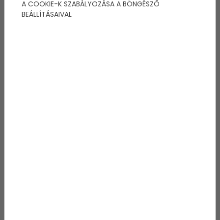
A COOKIE-K SZABÁLYOZÁSA A BÖNGÉSZŐ
BEÁLLÍTÁSAIVAL
Mi a lelki egészség?
A mentális és lelki egészség pszichológiai, érzelmi,
viselkedési és szociális jólét, beleértve a
gondolatokat, érzéseket, cselekvéseket és
másokkal való interakciókat.
Kinek érdemes terápiára
járnia?