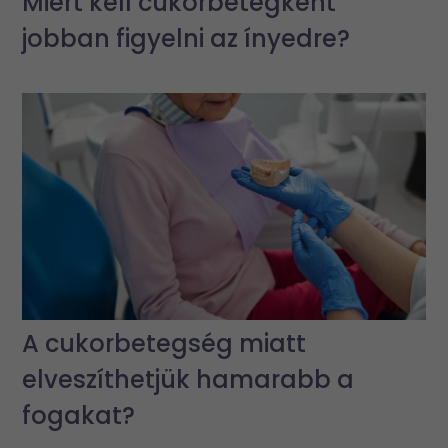
Miért kell cukorbetegként
jobban figyelni az ínyedre?
A cukorbetegség miatt
elveszíthetjük hamarabb a
fogakat?