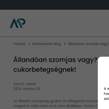
Főoldal
Diabetesnet Blog
Állandóan szomjas vagy? 
Állandóan szomjas vagy? Ez is
cukorbetegségnek!
Szerző:
admin
A 
2024. március 18.
ha
elő
Az állandó szomjúság gyakori és jellegzetes tünete lehe
magad és több vizet iszol, mint általában, fontos figyelme