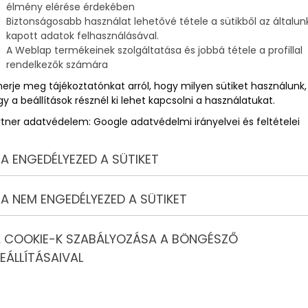
élmény elérése érdekében
Biztonságosabb használat lehetővé tétele a sütikből az általun
rbetegséget
kapott adatok felhasználásával.
A Weblap termékeinek szolgáltatása és jobbá tétele a profillal
rendelkezők számára
b tünete a cukorbetegségnek. Ha folyamatosan szomjasnak
merje meg tájékoztatónkat arról, hogy milyen sütiket használunk,
tos figyelmet fordítani erre a jelekre. Ez a cikk bemutatja,
y a beállítások résznél ki lehet kapcsolni a használatukat.
ehet ez a cukorbetegséggel összefüggésben állni.
rtner adatvédelem:
Google adatvédelmi irányelvei és feltételei
A ENGEDÉLYEZED A SÜTIKET
jas, ha cukorbeteg vagy?
A NEM ENGEDÉLYEZED A SÜTIKET
tus (T2DM), gyakran vezet a szomjúság érzéséhez. Ennek oka
al termelt vizeletben nagy mennyiségű glükózt von el, ami a
 COOKIE-K SZABÁLYOZÁSA A BÖNGÉSZŐ
eredményeként a test kompenzálja a folyadékveszteséget
et igyon, és ezzel megelőzze a kiszáradást.
EÁLLÍTÁSAIVAL
gyakoribb lehet, ami további folyadékveszteséghez vezethet.
éséhez és a fokozott vízfogyasztáshoz.