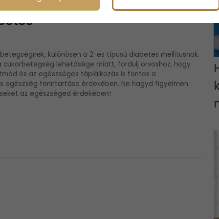
betes
rbetegségnek, különösen a 2-es típusú diabetes mellitusnak.
cukorbetegség lehetősége miatt, fordulj orvoshoz, hogy
etmód és az egészséges táplálkozás is fontos a
s egészség fenntartása érdekében. Ne hagyd figyelmen
épéseket az egészséged érdekében!