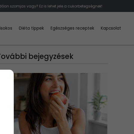
dóan szomjas vagy? Ez is lehet jele a cukorbetegségnek!
kisokos
Diéta tippek
Egészséges receptek
Kapcsolat
További bejegyzések