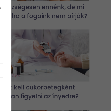
Egészségesen ennénk, de mi
k
van, ha a fogaink nem bírják?
Miért kell cukorbetegként
jobban figyelni az ínyedre?