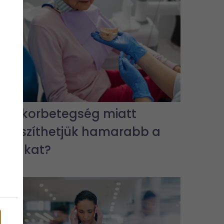
A cukorbetegség miatt
elveszíthetjük hamarabb a
fogakat?