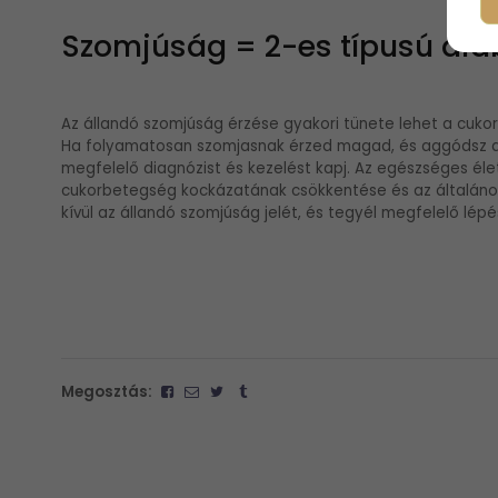
Szomjúság = 2-es típusú dia
Az állandó szomjúság érzése gyakori tünete lehet a cuko
Ha folyamatosan szomjasnak érzed magad, és aggódsz a 
megfelelő diagnózist és kezelést kapj. Az egészséges él
cukorbetegség kockázatának csökkentése és az általáno
kívül az állandó szomjúság jelét, és tegyél megfelelő l
Megosztás: