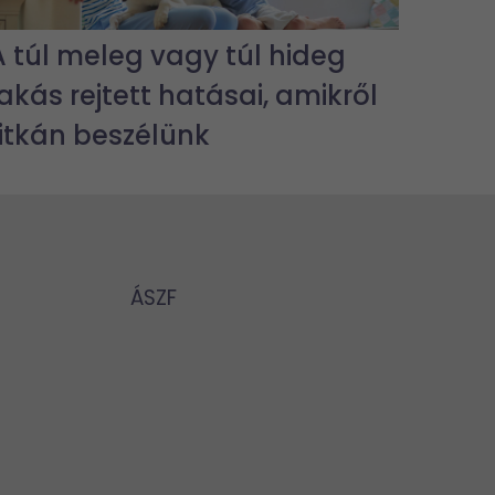
A túl meleg vagy túl hideg
lakás rejtett hatásai, amikről
ritkán beszélünk
ÁSZF