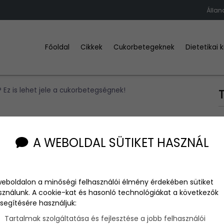
Állan
Főoldal
Cikkek
Cukorbetegeknek
Dietetikai 
Ez is lehet jele a cukorbetegségnek!
 lehet jele a
A WEBOLDAL SÜTIKET HASZNÁL
weboldalon a minőségi felhasználói élmény érdekében sütiket
sználunk. A cookie-kat és hasonló technológiákat a következők
segítésére használjuk:
t a cukorbetegségnek, így ha folyamatosan szomjasnak érzed
t fordítani ezekre a jelekre!
Tartalmak szolgáltatása és fejlesztése a jobb felhasználói