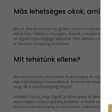
Más lehetséges okok, amiket
Bár az állandó szomjúság gyakori tünete a cukorbetegség
háttérben. Például a sószegény étrend, a magas sófogyas
az egyéb egészségügyi állapotok, mint például a vesebe
a fokozott szomjúság érzéséhez.
Mit tehetünk ellene?
Ha folyamatosan szomjasnak érzed magad, és aggódsz a 
egy egészségügyi szakemberrel. Az orvos vérvizsgálatot 
hogy áll-e cukorbetegség mögött.
Emellett fontos, hogy figyelj az étrendedre és életmódodr
egészséges, rostban gazdag ételeket, amelyek segíthetnek
fontos a cukorbetegség kockázatának csökkentése és az