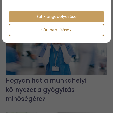
fogakat?
Sütik engedélyezése
Süti beállítások
Hogyan hat a munkahelyi
környezet a gyógyítás
minőségére?