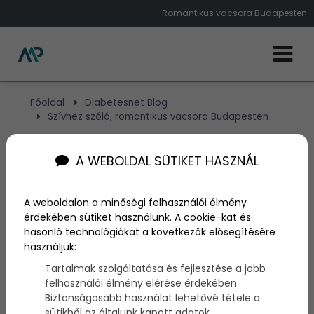
Romantikus vacsora Budapesten
Főoldal
Diabetesnet Blog
Szívhez szóló, romantikus vacsora Budapesten
Szívhez szóló, romantikus
A WEBOLDAL SÜTIKET HASZNÁL
vacsora Budapesten
A weboldalon a minőségi felhasználói élmény
érdekében sütiket használunk. A cookie-kat és
Szerző:
admin
hasonló technológiákat a következők elősegítésére
2018. július 30.
használjuk:
Tartalmak szolgáltatása és fejlesztése a jobb
felhasználói élmény elérése érdekében
Biztonságosabb használat lehetővé tétele a
sütikből az általunk kapott adatok