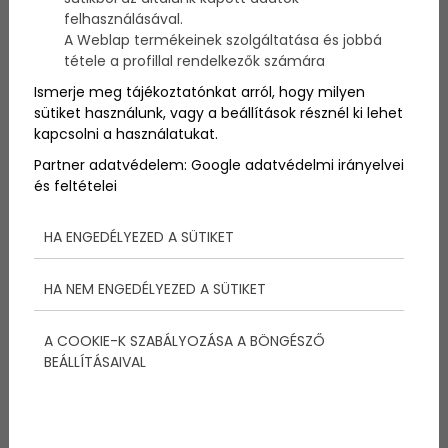
felhasználásával.
A Weblap termékeinek szolgáltatása és jobbá
tétele a profillal rendelkezők számára
Ismerje meg tájékoztatónkat arról, hogy milyen
sütiket használunk, vagy a beállítások résznél ki lehet
kapcsolni a használatukat.
Partner adatvédelem:
Google adatvédelmi irányelvei
és feltételei
A laktózérzékenység komoly egyre gyakoribb dolog.
A tünetek különbözőek lehetnek, de a
HA ENGEDÉLYEZED A SÜTIKET
leggyakrabban a tejtermékek fogyasztása után
jelentkező hasfájás, hasmenés és puffadás a
HA NEM ENGEDÉLYEZED A SÜTIKET
legellemzőbb tünet.
Ha hasonlóakat tapasztalunk már hosszabb ideje,
akkor jó eséllyel nem egy fertőzésről hanem
A COOKIE-K SZABÁLYOZÁSA A BÖNGÉSZŐ
ételintoleranciáról van szó. Ilyenkor nincs más
BEÁLLÍTÁSAIVAL
dolgunk, mint felkeresni egy orvost és elvégezni egy
laktózérzékenység vizsgálatot. A vizsgálatnak több
módja is lehet, amelyeket az
alábbi cikkben
olvashattok el részletesebben!