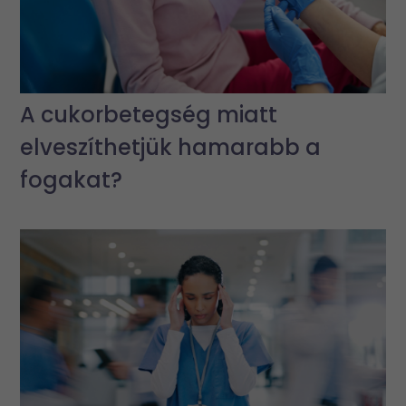
A cukorbetegség miatt
elveszíthetjük hamarabb a
fogakat?