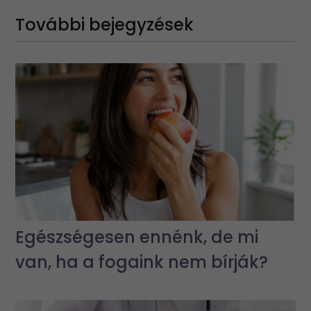
További bejegyzések
Egészségesen ennénk, de mi
van, ha a fogaink nem bírják?