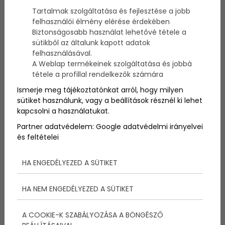
A pajzsmirigybetegség és a kávéfogyasztás
Tartalmak szolgáltatása és fejlesztése a jobb
kapcsolata sokak számára kérdéseket vet fel, és
felhasználói élmény elérése érdekében
fontos megérteni, hogyan befolyásolhatja ezeket a
Biztonságosabb használat lehetővé tétele a
betegségeket az egyik legkedveltebb ital, a kávé.
sütikből az általunk kapott adatok
felhasználásával.
A Weblap termékeinek szolgáltatása és jobbá
tétele a profillal rendelkezők számára
Ismerje meg tájékoztatónkat arról, hogy milyen
sütiket használunk, vagy a beállítások résznél ki lehet
kapcsolni a használatukat.
Partner adatvédelem:
Google adatvédelmi irányelvei
és feltételei
HA ENGEDÉLYEZED A SÜTIKET
HA NEM ENGEDÉLYEZED A SÜTIKET
Pajzsmirigybetegség és
A COOKIE-K SZABÁLYOZÁSA A BÖNGÉSZŐ