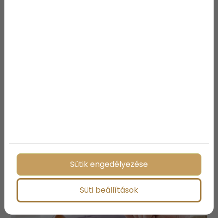
amellett, hogy egy különleges környezetben
tölthetsz el szeretteiddel néhány órát.
Megosztás:
További bejegyzések
Sütik engedélyezése
Süti beállítások