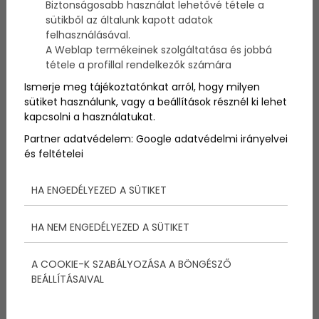
Biztonságosabb használat lehetővé tétele a
Az ősz megérkeztével már lényegesen kevesebb
sütikből az általunk kapott adatok
napsütötte, meleg nappal fogunk találkozni, így
felhasználásával.
érdemes azokat megfelelően kihasználni, és amíg
A Weblap termékeinek szolgáltatása és jobbá
tehetjük, remek programokkal kitölteni őket.
tétele a profillal rendelkezők számára
Ismerje meg tájékoztatónkat arról, hogy milyen
sütiket használunk, vagy a beállítások résznél ki lehet
kapcsolni a használatukat.
Partner adatvédelem:
Google adatvédelmi irányelvei
és feltételei
HA ENGEDÉLYEZED A SÜTIKET
HA NEM ENGEDÉLYEZED A SÜTIKET
A COOKIE-K SZABÁLYOZÁSA A BÖNGÉSZŐ
Az ősz beköszöntével megérkeztek a lényegesen
BEÁLLÍTÁSAIVAL
esősebb, borongósabb, illetve melankólikusabb
napok. Szerencsére ugyanakkor még színesítheti a
heteket egy-egy olyan délután, amikor