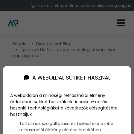
Így érdemes kihasználnod az ősz utolsó meleg napjait
Főoldal
Diabetesnet Blog
Így élvezd ki Te is az utolsó meleg, de már őszi
napsugarakat
Így élvezd ki Te is az utolsó
A WEBOLDAL SÜTIKET HASZNÁL
meleg, de már őszi
A weboldalon a minőségi felhasználói élmény
napsugarakat
érdekében sütiket használunk. A cookie-kat és
hasonló technológiákat a következők elősegítésére
használjuk:
Szerző:
admin
2021. szeptember 30.
Tartalmak szolgáltatása és fejlesztése a jobb
felhasználói élmény elérése érdekében