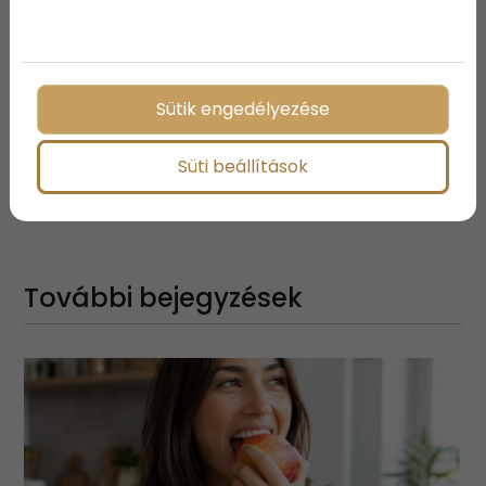
vizsgálatok szükségességét annak érdekében, hogy
teljes körű megértést szerezzenek a két
gyógyszertípus együttes alkalmazásának hosszú
távú hatásairól.
Sütik engedélyezése
Süti beállítások
Megosztás:
További bejegyzések