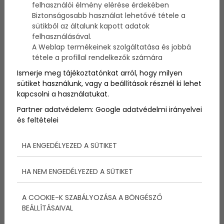
felhasználói élmény elérése érdekében
Biztonságosabb használat lehetővé tétele a
Az aggasztó eredményeket hozó svéd vizsgálat
sütikből az általunk kapott adatok
rávilágít arra, hogy a merevedési zavarok és mellkasi
felhasználásával.
fájdalom kezelésére alkalmazott két gyógyszertípus
A Weblap termékeinek szolgáltatása és jobbá
együttes szedése növelheti a korai elhalálozás és
tétele a profillal rendelkezők számára
kardiovaszkuláris problémák kockázatát,
Ismerje meg tájékoztatónkat arról, hogy milyen
figyelmeztetve az orvosokat és betegeket
sütiket használunk, vagy a beállítások résznél ki lehet
egyaránt.
kapcsolni a használatukat.
Partner adatvédelem:
Google adatvédelmi irányelvei
és feltételei
HA ENGEDÉLYEZED A SÜTIKET
HA NEM ENGEDÉLYEZED A SÜTIKET
A COOKIE-K SZABÁLYOZÁSA A BÖNGÉSZŐ
BEÁLLÍTÁSAIVAL