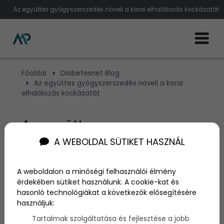
Az együttes gyógyszerszedés növeli a korai elhalálozás kockázatát
Főoldal
Diabetesnet Blog
Az együttes gyógyszerszedés növeli a korai
elhalálozás kockázatát
Az együttes
A WEBOLDAL SÜTIKET HASZNÁL
gyógyszerszedés növeli a
korai elhalálozás
A weboldalon a minőségi felhasználói élmény
kockázatát
érdekében sütiket használunk. A cookie-kat és
hasonló technológiákat a következők elősegítésére
használjuk:
Szerző:
admin
Tartalmak szolgáltatása és fejlesztése a jobb
2024. január 30.