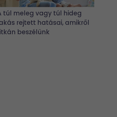
A túl meleg vagy túl hideg
lakás rejtett hatásai, amikről
ritkán beszélünk