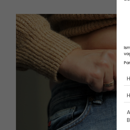
Is
vag
Pa
H
H
A
B