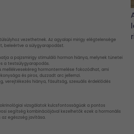
túlsúlyhoz vezethetnek. Az agyalapi mirigy elégtelensége
t, beleértve a súlygyarapodást.
atja a pajzsmirigy stimuláló hormon hiánya, melynek tünetei
és a testsúlygyarapodás.
A mellékvesekéreg hormontermelése fokozódhat, ami
ékonysága és piros, duzzadt arc jellemzi.
 verejtékezés hiánya, fásultság, szexuális érdeklődés
okrinológiai vizsgálatok kulcsfontosságúak a pontos
vosi segítség kombinációjával kezelhetők ezek a hormonális
s az egészség javítása.