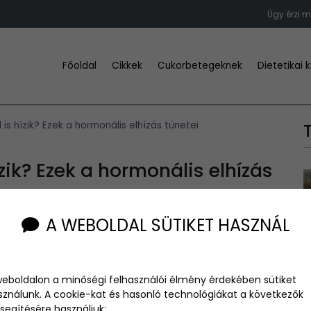
Úgy érzi m
Főoldal
Cikkek
Cukorbetegeknek
Dietetikai 
is hízik? Ezek a hormonális elhízás tünetei
zik? Ezek a hormonális elhízás
A WEBOLDAL SÜTIKET HASZNÁL
weboldalon a minőségi felhasználói élmény érdekében sütiket
llhatnak, ami nehezítheti a súlycsökkentést, még megfelelő
sználunk. A cookie-kat és hasonló technológiákat a következők
etezi, hogyan befolyásolhatják a hormonok az elhízást.
segítésére használjuk: