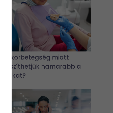
A cukorbetegség miatt
elveszíthetjük hamarabb a
fogakat?