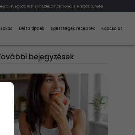
ég a levegőtől is hízik? Ezek a hormonális elhízás tünetei
kisokos
Diéta tippek
Egészséges receptek
Kapcsolat
További bejegyzések