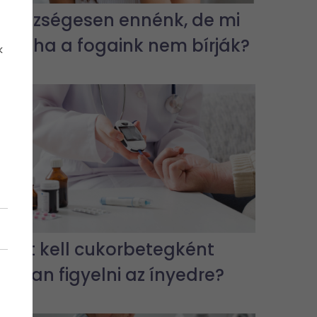
Egészségesen ennénk, de mi
van, ha a fogaink nem bírják?
k
Miért kell cukorbetegként
jobban figyelni az ínyedre?