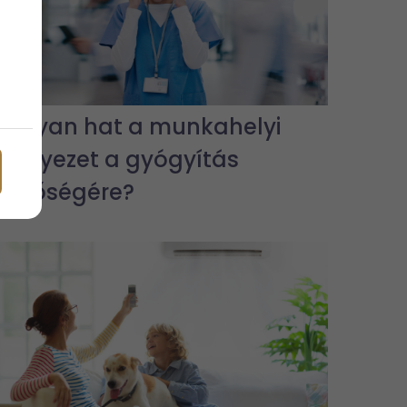
Hogyan hat a munkahelyi
környezet a gyógyítás
minőségére?