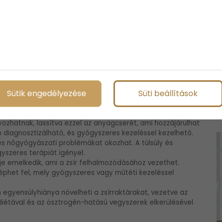
veszi figyelembe a testzsír és izom arányát.
ív módszer. Nőknél 80 cm felett mérsékelt, 88 cm felett
s érrendszeri problémák és a cukorbetegség kockázatát.
hízás
Sütik engedélyezése
Süti beállítások
záshoz.
yozhatnak, lassítva ezzel az anyagcserét, ami hozzájárulhat
n diagnosztizálható, és gyógyszeres kezeléssel kezelhető.
és nőgyógyászati problémákat okozhat. A túlsúly és
yszeres terápiát igényel.
ntje emelkedik, ami a zsír felhalmozódásához vezethet.
éphet fel, mely gyógyszeres vagy műtéti kezeléssel
egyensúlyhiánya növelheti a zsírraktárakat, vezetve az
diétával és az ösztrogén-hatású vegyszerek elkerülésével