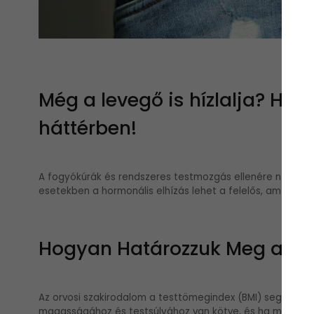
Még a levegő is hízlalja? Horm
háttérben!
A fogyókúrák és rendszeres testmozgás ellenére néha előf
esetekben a hormonális elhízás lehet a felelős, amely val
Hogyan Határozzuk Meg a Túl
Az orvosi szakirodalom a testtömegindex (BMI) segítségéve
magasságához és testsúlyához van kötve, és ha meghaladj