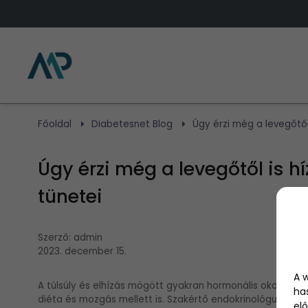
Főoldal
Diabetesnet Blog
Úgy érzi még a levegőtől 
Úgy érzi még a levegőtől is hí
tünetei
Szerző:
admin
2023. december 15.
A 
A túlsúly és elhízás mögött gyakran hormonális okok is á
ha
diéta és mozgás mellett is. Szakértő endokrinológus részl
elő