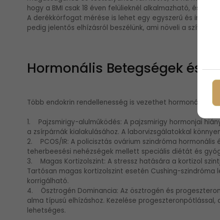
hogy a BMI csak 18 éven felülieknél alkalmazható, és nem 
A derékkörfogat mérése is lehet egy egyszerű és informat
pedig jelentős elhízásról beszélünk, ami növeli a szív- é
Hormonális Betegségek és El
Több endokrin rendellenesség is vezethet hormonális elhí
1. Pajzsmirigy-alulműködés: A pajzsmirigy hormonjai hián
a zsírpárnák kialakulásához. A laborvizsgálatokkal könnye
2. PCOS/IR: A policisztás ovárium szindróma hormonális 
teherbeesési nehézségek mellett speciális diétát és gyóg
3. Magas Kortizolszint: A stressz hatására a kortizol szi
Tartósan magas kortizolszint esetén Cushing-szindróma l
korrigálható.
4. Ösztrogén Dominancia: Az ösztrogén és progeszteron 
alma típusú elhízáshoz. Kezelése progeszteronpótlással, 
lehetséges.