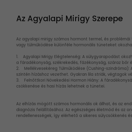
Az Agyalapi Mirigy Szerepe
Az agyalapi mirigy számos hormont termel, és problémái 
vagy túlműködése különféle hormonális tüneteket okozha
1. Agyalapi Mirigy Elégtelenség: A súlygyarapodást okozh
a fáradékonyság, székrekedés, fázékonyság, száraz bőr 
2. Mellékvesekéreg Túlműködése (Cushing-szindróma): 
szintén hízáshoz vezethet. Gyakran lila striák, végtagok v
3. Felnőttkori Növekedési Hormon Hiány: A fáradékonyság,
csökkenése és hasi hízás lehetnek a tünetei.
Az elhízás mögött számos hormonális ok állhat, és az end
diagnózis felállításához. Az egészséges életmód és az or
rendellenességek, így elérhető a sikeres súlycsökkenés é