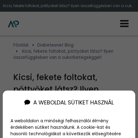
Kicsi, fekete foltokat, pöttyöket látsz? Ilyen összefüggésben van a cukorbetegséggel!
Főoldal
Diabetesnet Blog
Kicsi, fekete foltokat, pöttyöket látsz? Ilyen
összefüggésben van a cukorbetegséggel!
Kicsi, fekete foltokat,
pöttyöket látsz? Ilyen
összefüggésben van a
A WEBOLDAL SÜTIKET HASZNÁL
cukorbetegséggel!
A weboldalon a minőségi felhasználói élmény
érdekében sütiket használunk. A cookie-kat és
Szerző:
admin
hasonló technológiákat a következők elősegítésére
2024. április 8.