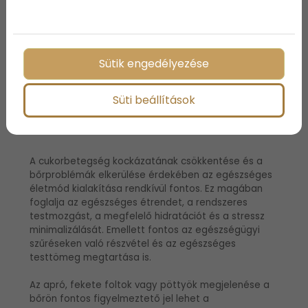
felismerésük és kezelésük nagyban javíthatja az
egészségügyi kimenetelt és csökkentheti a
komplikációk kialakulásának kockázatát.
Sütik engedélyezése
Az egészséges életmód
Süti beállítások
fontossága
A cukorbetegség kockázatának csökkentése és a
bőrproblémák elkerülése érdekében az egészséges
életmód kialakítása rendkívül fontos. Ez magában
foglalja az egészséges étrendet, a rendszeres
testmozgást, a megfelelő hidratációt és a stressz
minimalizálását. Emellett fontos az egészségügyi
szűréseken való részvétel és az egészséges
testtömeg megtartása is.
Az apró, fekete foltok vagy pöttyök megjelenése a
bőrön fontos figyelmeztető jel lehet a