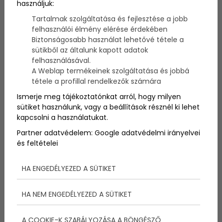
használjuk:
Tartalmak szolgáltatása és fejlesztése a jobb
Az apró, fekete foltok vagy pöttyök megjelenése a
felhasználói élmény elérése érdekében
bőrön azonban fontos figyelmeztető jel lehet,
Biztonságosabb használat lehetővé tétele a
amelyre érdemes odafigyelni a betegség korai
sütikből az általunk kapott adatok
felismerése és kezelése érdekében.
felhasználásával.
A Weblap termékeinek szolgáltatása és jobbá
tétele a profillal rendelkezők számára
Ismerje meg tájékoztatónkat arról, hogy milyen
sütiket használunk, vagy a beállítások résznél ki lehet
kapcsolni a használatukat.
Partner adatvédelem:
Google adatvédelmi irányelvei
és feltételei
HA ENGEDÉLYEZED A SÜTIKET
HA NEM ENGEDÉLYEZED A SÜTIKET
A COOKIE-K SZABÁLYOZÁSA A BÖNGÉSZŐ