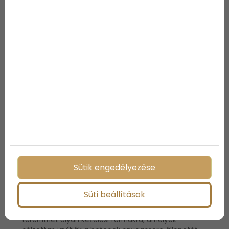
A Genfi Egyetem kutatócsoportja már két évvel
ezelőtt kimutatta, hogy rágcsálók esetében a
hasnyálmirigysejtek cirkadián ritmusának
megzavarása károsította az inzulin- és
glukagontermelést, elősegítve ezzel a
cukorbetegség kialakulását. Az emberi
hasnyálmirigysejtek kultúrájában végzett
laboratóriumi kísérletek során a nobiletin
hatékonynak bizonyult a biológiai óra
helyreállításában és a szigetsejtek működésének
részleges javításában.
Az új megközelítés várható
hatása
Sütik engedélyezése
Az új megközelítés a diabétesz kezelésében
Süti beállítások
szélesebb körű kutatások irányába terelheti a
figyelmet. A nobiletin alkalmazása lehetőséget
teremthet olyan kezelési formákra, amelyek