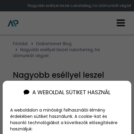
Nagyobb eséllyel leszel cukorbeteg, ha ülőmunkát végzel
Főoldal
Diabetesnet Blog
Nagyobb eséllyel leszel cukorbeteg, ha
ülőmunkát végzel
Nagyobb eséllyel leszel
cukorbeteg, ha ülőmunkát
A WEBOLDAL SÜTIKET HASZNÁL
végzel
A weboldalon a minőségi felhasználói élmény
Szerző:
admin
érdekében sütiket használunk. A cookie-kat és
2023. december 15.
hasonló technológiákat a következők elősegítésére
használjuk: