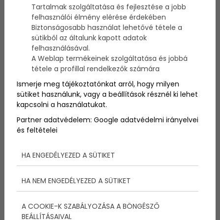
Az ülőmunka nem csupán a testmozgás hiányával jár
Tartalmak szolgáltatása és fejlesztése a jobb
együtt, hanem közvetve befolyásolja az
felhasználói élmény elérése érdekében
anyagcserét és a hormonális egyensúlyt is,
Biztonságosabb használat lehetővé tétele a
hozzájárulva a cukorbetegség kockázatának
sütikből az általunk kapott adatok
növekedéséhez.
felhasználásával.
A Weblap termékeinek szolgáltatása és jobbá
tétele a profillal rendelkezők számára
Ismerje meg tájékoztatónkat arról, hogy milyen
sütiket használunk, vagy a beállítások résznél ki lehet
kapcsolni a használatukat.
Partner adatvédelem:
Google adatvédelmi irányelvei
és feltételei
HA ENGEDÉLYEZED A SÜTIKET
HA NEM ENGEDÉLYEZED A SÜTIKET
A COOKIE-K SZABÁLYOZÁSA A BÖNGÉSZŐ
A cukorbetegség és a
BEÁLLÍTÁSAIVAL