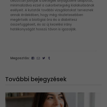
célzottan javítják a betegek anyagcsere állapotát,
minimalizálva ezzel a cukorbetegség kialakulásának
esélyeit. A kutatók további vizsgálatokat terveznek
annak érdekében, hogy még részletesebben
megértsék a biológiai óra és a diabétesz
összefüggéseit, és az új kezelési irány
hatékonyságát hosszú távon is igazolják.
Megosztás:
További bejegyzések